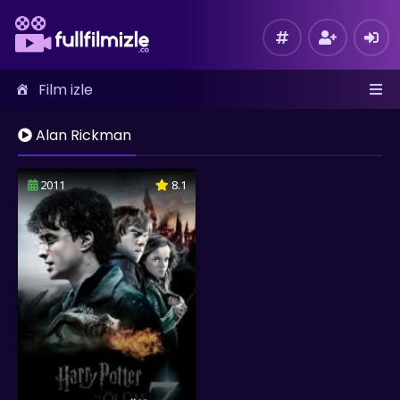
Film izle
Alan Rickman
2011
8.1