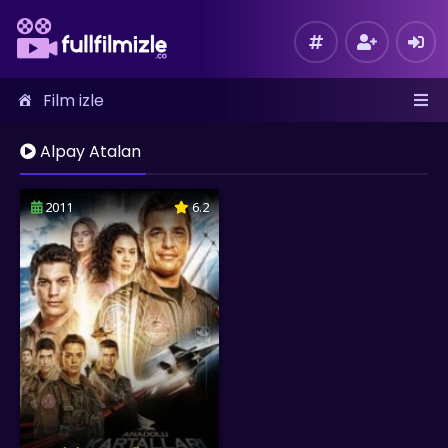
Film izle
Alpay Atalan
2011
6.2