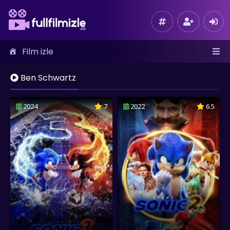
Film izle
Ben Schwartz
2024
7
2022
6.5