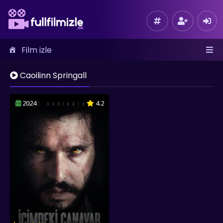
Film izle
Caoilinn Springall
2024
4.2