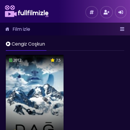
Film izle
Cengiz Coşkun
2012
7.5