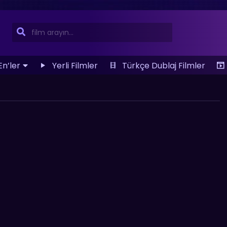
En’ler
Yerli Filmler
Türkçe Dublaj Filmler