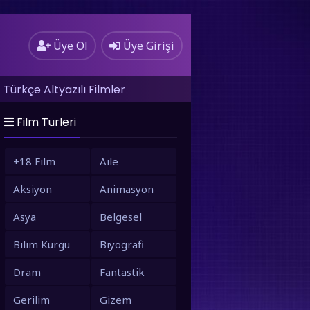
Üye Ol
Üye Girişi
Türkçe Altyazılı Filmler
Film Türleri
+18 Film
Aile
Aksiyon
Animasyon
Asya
Belgesel
Bilim Kurgu
Biyografi
Dram
Fantastik
Gerilim
Gizem