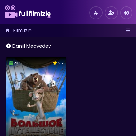
Film izle
Daniil Medvedev
2022
5.2