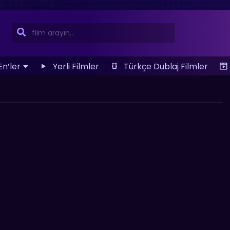
En’ler
Yerli Filmler
Türkçe Dublaj Filmler