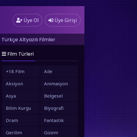
Üye Ol
Üye Girişi
Türkçe Altyazılı Filmler
Film Türleri
+18 Film
Aile
Aksiyon
Animasyon
Asya
Belgesel
Bilim Kurgu
Biyografi
Dram
Fantastik
Gerilim
Gizem