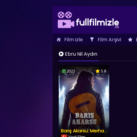
Film izle
Film Arşivi
İletişim
Ebru Nil Aydın
2022
5.8
Barış Akarsu: Merhaba
Yerli Film