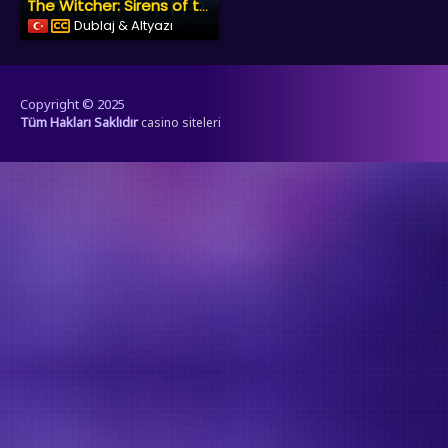
The Witcher: Sirens of the Deep
Dublaj & Altyazı
Copyright © 2025
Tüm Hakları Saklıdır
casino siteleri