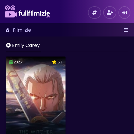
Film izle
Emily Carey
2025
6.1