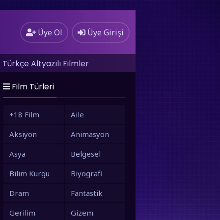
Üye Ol
Üye Girişi
Türkçe Altyazılı Filmler
Film Türleri
+18 Film
Aile
Aksiyon
Animasyon
Asya
Belgesel
Bilim Kurgu
Biyografi
Dram
Fantastik
Gerilim
Gizem