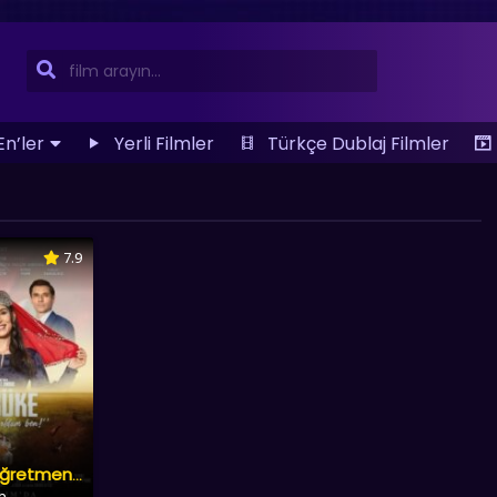
En’ler
Yerli Filmler
Türkçe Dublaj Filmler
7.9
Aybüke: Öğretmen Oldum Ben
lm