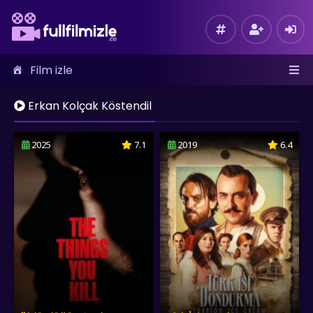
Film izle
Erkan Kolçak Köstendil
2025
7.1
2019
6.4