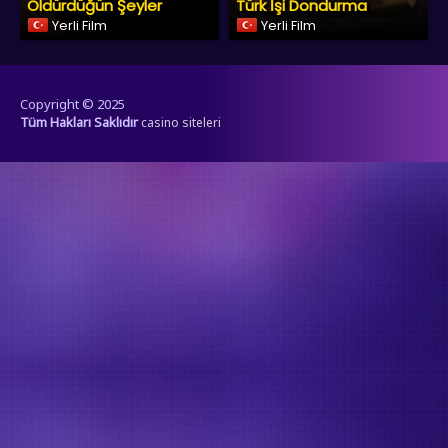
Öldürdüğün Şeyler
Türk İşi Dondurma
Yerli Film
Yerli Film
Copyright © 2025
Tüm Hakları Saklıdır
casino siteleri