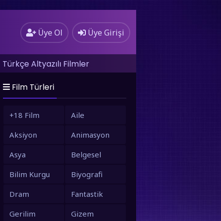
Üye Ol
Üye Girişi
Türkçe Altyazılı Filmler
Film Türleri
+18 Film
Aile
Aksiyon
Animasyon
Asya
Belgesel
Bilim Kurgu
Biyografi
Dram
Fantastik
Gerilim
Gizem