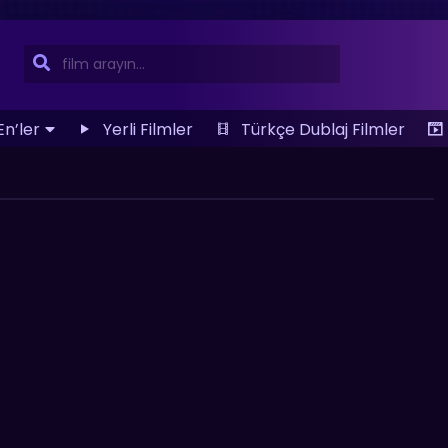
En’ler
Yerli Filmler
Türkçe Dublaj Filmler