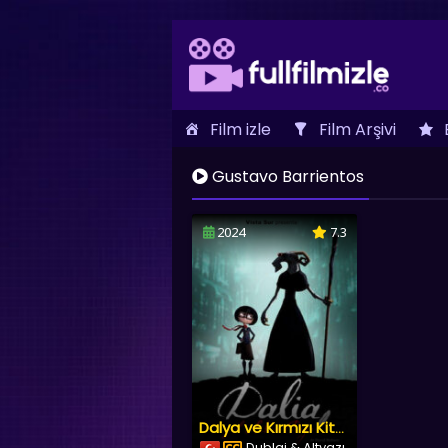
Film izle
Film Arşivi
İletişim
Gustavo Barrientos
2024
7.3
Dalya ve Kırmızı Kitap
Dublaj & Altyazı