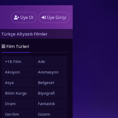
Üye Ol
Üye Girişi
Türkçe Altyazılı Filmler
Film Türleri
+18 Film
Aile
Aksiyon
Animasyon
Asya
Belgesel
Bilim Kurgu
Biyografi
Dram
Fantastik
Gerilim
Gizem