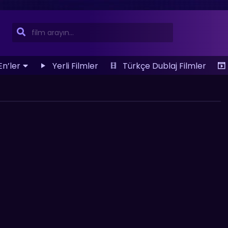
En’ler
Yerli Filmler
Türkçe Dublaj Filmler