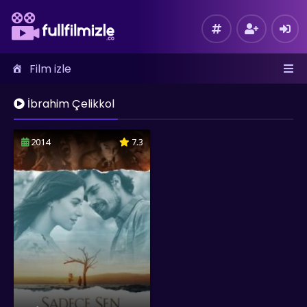
Film izle
İbrahim Çelikkol
2014
7.3