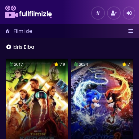
Film izle
Idris Elba
2017
7.9
2024
7