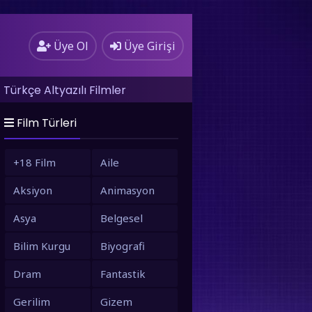
Üye Ol
Üye Girişi
Türkçe Altyazılı Filmler
Film Türleri
+18 Film
Aile
Aksiyon
Animasyon
Asya
Belgesel
Bilim Kurgu
Biyografi
Dram
Fantastik
Gerilim
Gizem