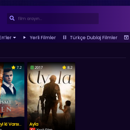
En’ler
Yerli Filmler
Türkçe Dublaj Filmler
7.2
2017
8.2
Ayla
Kesişme: İyi ki Varsın Eren
lm
Yerli Film