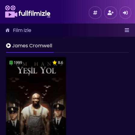
Film izle
James Cromwell
1999
8.6