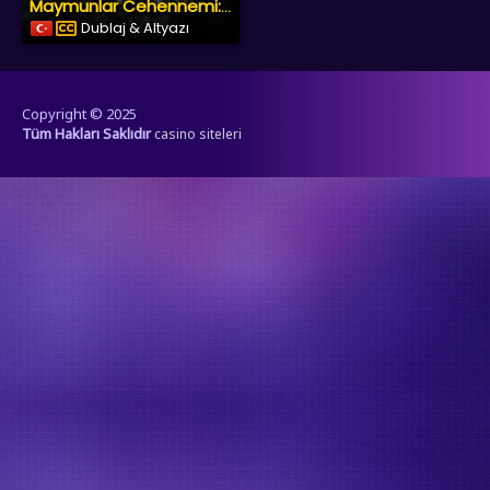
Maymunlar Cehennemi: Şafak Vakti
Dublaj & Altyazı
Copyright © 2025
Tüm Hakları Saklıdır
casino siteleri