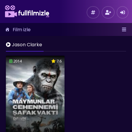
Film izle
Jason Clarke
2014
7.6