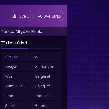
Üye Ol
Üye Girişi
Türkçe Altyazılı Filmler
Film Türleri
+18 Film
Aile
Aksiyon
Animasyon
Asya
Belgesel
Bilim Kurgu
Biyografi
Dram
Fantastik
Gerilim
Gizem