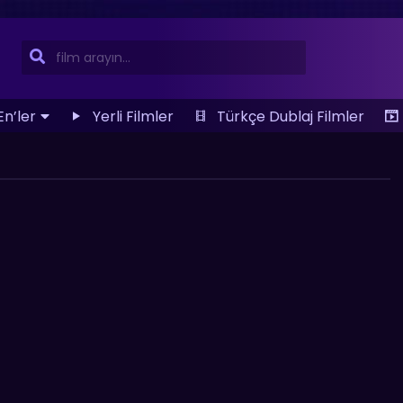
En’ler
Yerli Filmler
Türkçe Dublaj Filmler