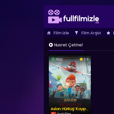
Film izle
Film Arşivi
İletişim
Nusret Çetinel
2022
5.9
Aslan Hürkuş: Kayıp Elmas
Yerli Film