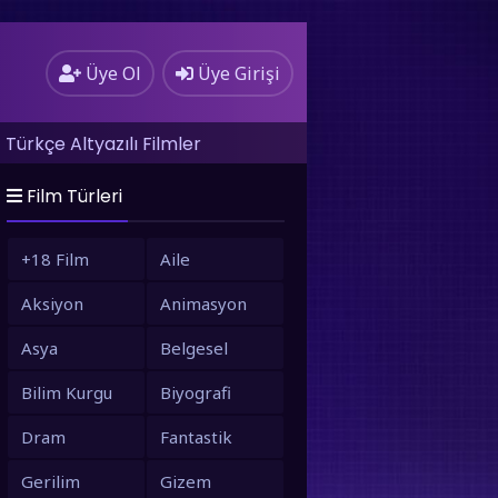
Üye Ol
Üye Girişi
Türkçe Altyazılı Filmler
Film Türleri
+18 Film
Aile
Aksiyon
Animasyon
Asya
Belgesel
Bilim Kurgu
Biyografi
Dram
Fantastik
Gerilim
Gizem