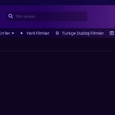
En’ler
Yerli Filmler
Türkçe Dublaj Filmler