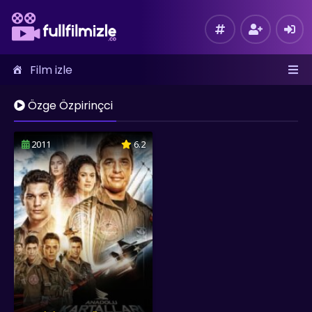
Film izle
Özge Özpirinçci
2011
6.2