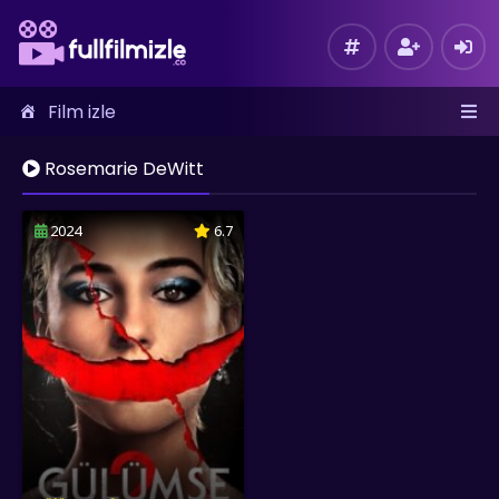
Film izle
Rosemarie DeWitt
2024
6.7