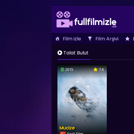
Film izle
Film Arşivi
İletişim
Talat Bulut
2015
7.6
Mucize
Yerli Film