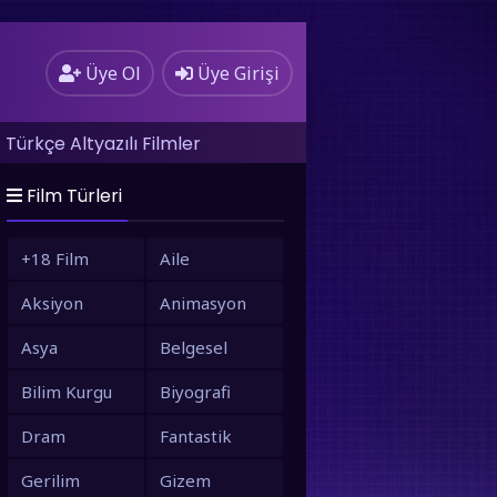
Üye Ol
Üye Girişi
Türkçe Altyazılı Filmler
Film Türleri
+18 Film
Aile
Aksiyon
Animasyon
Asya
Belgesel
Bilim Kurgu
Biyografi
Dram
Fantastik
Gerilim
Gizem