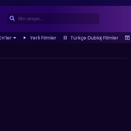
En’ler
Yerli Filmler
Türkçe Dublaj Filmler