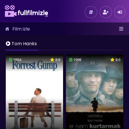
Film izle
Tom Hanks
1994
8.8
1998
8.6