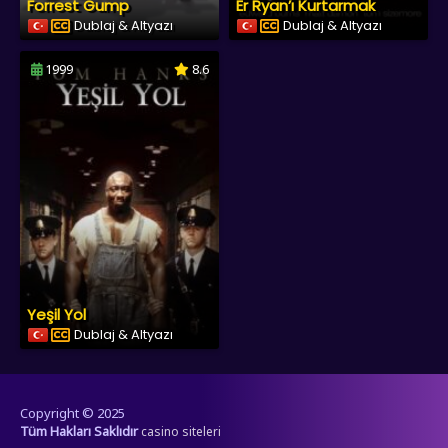
Forrest Gump
Er Ryan’ı Kurtarmak
Dublaj & Altyazı
Dublaj & Altyazı
1999
8.6
Yeşil Yol
Dublaj & Altyazı
Copyright © 2025
Tüm Hakları Saklıdır
casino siteleri