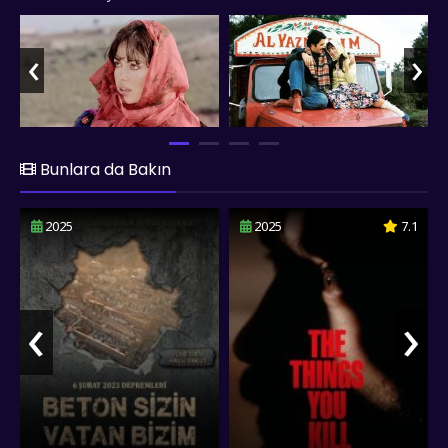
kalbinin sesini dinleyerek İlyas'ı seçer ve beraber yeni bir
hayata adım atarlar. Ancak mutlulukları uzun sürmez. Mesleği
‹
›
gereği sürekli yollarda olan İlyas, “Asya ve oğullarını ihmal
etmeye başlar. Başka bir kadınla yaşadığı yasak ilişki, ailesini
tamamen terk etmesiyle sona ermiştir. Asya, küçük oğluyla
birlikte zorlu bir yaşam mücadelesine girişir. Hayatın kavşak
noktalarından birinde Asya, yolu Cemşit ile kesişir. Cemşit,
Asya ve oğluna kol kanat gerer, onlara sahip olur ve kapsamlı
Bunlara da Bakın
babalık yapar. Tam her şey yoluna girdiğinde İlyas'ın geri
dönüşünde, Asya'yı büyük bir ikilemde bırakır. Filmin en vurucu
2025
2025
7.1
sahnesi, Asya'nın "Sevgi neydi? Sevgi emekti..." sözleriyle
depolama en önemli birikimini sağladığı andır. Bu replik, Türk
sinemasının en güçlü cümlelerinden biri olarak hafızalara
kazınır ve gerçek sevginin özünü sorgular. "Selvi Boylum Al
‹
›
Yazmalım", sadece bir aşk hikayesi değil, aynı zamanda sevgi,
emek ve fedakarlık kavramlarını kaybetmeyen, Anadolu
insanının duygusal dünyasını ustalıkla değişen bir başyapıttır.
fullfilmizle.co olarak Selvi Boylum Al Yazmalım filmini sizlere
full hd 1080p kalitesinde sunmuş olup, keyifli seyirler dileriz...