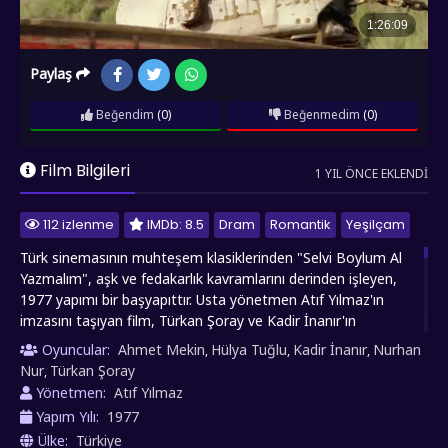
Paylaş
Beğendim
(0)
Beğenmedim
(0)
Film Bilgileri
1 YIL ÖNCE EKLENDI
112 izlenme
IMDb: 8.5
Dram
Romantik
Yeşilçam
Türk sinemasının muhteşem klasiklerinden "Selvi Boylum Al
Yazmalım", aşk ve fedakarlık kavramlarını derinden işleyen,
1977 yapımı bir başyapıttır. Usta yönetmen Atıf Yılmaz'ın
imzasını taşıyan film, Türkan Şoray ve Kadir İnanır'ın
muhteşem performanslarıyla sinemamızın en değerli eserleri
Oyuncular:
Ahmet Mekin
Hülya Tuğlu
Kadir İnanır
Nurhan
,
,
,
arasında yer alıyor. Film, İstanbul'dan uzak bir Anadolu
Nur
Türkan Şoray
,
köyüne gelen kamyon şoförü İlyas'ın (Kadir İnanır), güzel
Yönetmen:
Atıf Yılmaz
Asya (Türkan Şoray) ile tanışmasıyla başlar. İkili arasında
Yapım Yılı:
1977
filizlenen aşk, tüm engellere rağmen evliliklerin uzamasına
Ülke:
Türkiye
rağmen. Asya, ailesinin karşı karşıya kalmasına rağmen