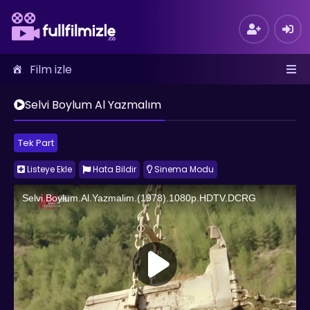
Film izle
Selvi Boylum Al Yazmalım
Tek Part
Listeye Ekle
Hata Bildir
Sinema Modu