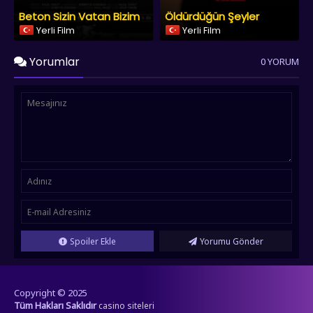
Beton Sizin Vatan Bizim
Öldürdüğün Şeyler
Yerli Film
Yerli Film
Yorumlar
0 YORUM
Spoiler Ekle
Yorumu Gönder
Copyright © 2025
Tüm Hakları Saklıdır
casino siteleri