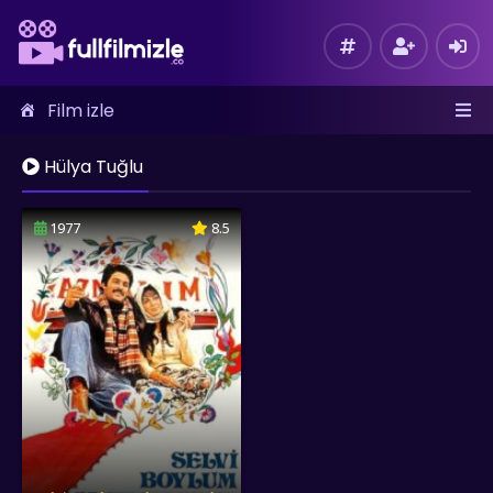
Film izle
Hülya Tuğlu
1977
8.5