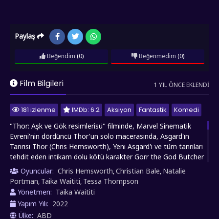
Paylaş
Beğendim
(0)
Beğenmedim
(0)
Film Bilgileri
1 YIL ÖNCE EKLENDI
181 izlenme
IMDb: 6.2
Aksiyon
Fantastik
Komedi
"Thor: Aşk ve Gök resimlerisü" filminde, Marvel Sinematik
Evreni'nin dördüncü Thor'un solo macerasında, Asgard'ın
Tanrısı Thor (Chris Hemsworth), Yeni Asgard'ı ve tüm tanrıları
tehdit eden intikam dolu kötü karakter Gorr the God Butcher
(Christian Bale) ile karşı karşıya gelir. Taika Waititi'nin yeniden
Oyuncular:
Chris Hemsworth
Christian Bale
Natalie
,
,
yönetmen koltuğuna oturduğu bu kozmik macera, Thor'un
Portman
Taika Waititi
Tessa Thompson
,
,
dünyaları koruma görevine dönerken, eski sevgilisi ve şimdi
Yönetmen:
Taika Waititi
Mjölnir'i kullanan Mighty Thor kimliğiyle güçlenen Dr. Jane
Yapım Yılı:
2022
Foster (Natalie Portman) ile beklenmedik bir şekilde yeniden
Ülke:
ABD
bir araya gelerek konu yer alıyor. Guns N' Roses şarkılarıyla