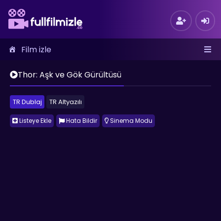
Film izle
Thor: Aşk ve Gök Gürültüsü
TR Dublaj
TR Altyazılı
Listeye Ekle
Hata Bildir
Sinema Modu