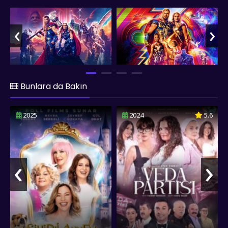
oluşturulmuş film müziği, canlı renk paleti ve kendine özgü
mizahıyla dikkat çeken film, Thor'un kendi iç yolculuğu, kayıp,
‹
›
yalnızlık ve yeni bir amaç bulma temaları çevresinde
şekillenirken, Valkyrie (Tessa Thompson) ve Korg (Taika
Waititi) gibi sevilen karakterlerin de desteğiyle, karanlık bir
intikamını renkli bir kozmik maceraya aktarmayı başarıyor.
fullfilmizle.co'da Thor: Aşk ve Gök Gürültüsü filmini ister
Türkçe dublaj ister Türkçe altyazılı olarak full hd 1080p
Bunlara da Bakın
kalitesinde izleyebilirsiniz.
2025
2024
5.6
‹
›