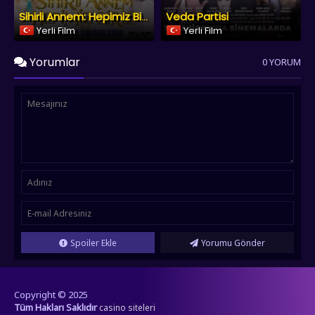
Veda Partisi
Sihirli Annem: Hepimiz Biriz
Yerli Film
Yerli Film
Yorumlar
0 YORUM
Spoiler Ekle
Yorumu Gönder
Copyright © 2025
Tüm Hakları Saklıdır
casino siteleri