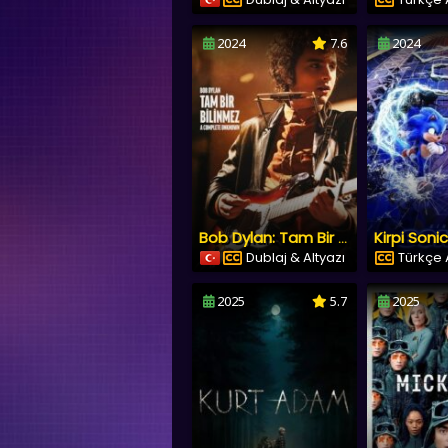
2024
7.6
2024
Kirpi Sonic
Bob Dylan: Tam Bir Bilinmez
Dublaj & Altyazı
Türkçe A
2025
5.7
2025