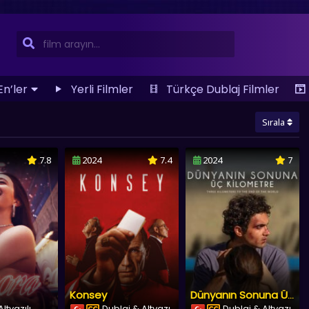
En’ler
Yerli Filmler
Türkçe Dublaj Filmler
Sırala
7.8
2024
7.4
2024
7
Konsey
Dünyanın Sonuna Üç Kilometre
ltyazılı
Dublaj & Altyazı
Dublaj & Altyazı