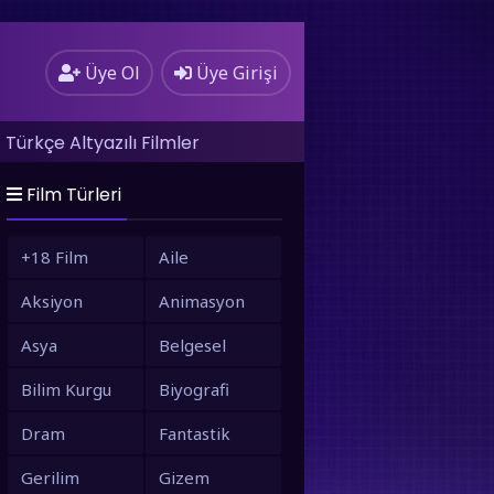
Üye Ol
Üye Girişi
Türkçe Altyazılı Filmler
Film Türleri
+18 Film
Aile
Aksiyon
Animasyon
Asya
Belgesel
Bilim Kurgu
Biyografi
Dram
Fantastik
Gerilim
Gizem