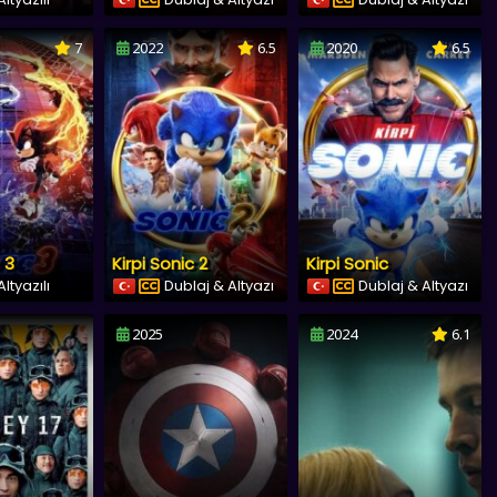
7
2022
6.5
2020
6.5
 3
Kirpi Sonic 2
Kirpi Sonic
ltyazılı
Dublaj & Altyazı
Dublaj & Altyazı
2025
2024
6.1