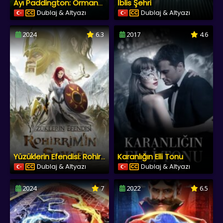
İblis Şehri
Ayı Paddington: Ormanda Macera
Dublaj & Altyazı
Dublaj & Altyazı
2024
6.3
2017
4.6
Karanlığın Elli Tonu
Yüzüklerin Efendisi: Rohirrim’in Savaşı
Dublaj & Altyazı
Dublaj & Altyazı
2024
7
2022
6.5