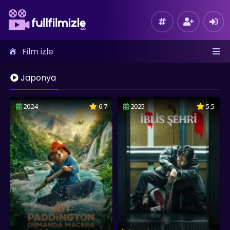
Film izle
Japonya
2024
6.7
2025
5.5