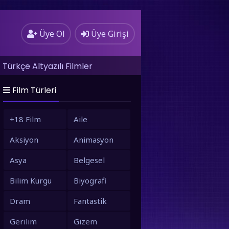
Üye Ol
Üye Girişi
Türkçe Altyazılı Filmler
Film Türleri
+18 Film
Aile
Aksiyon
Animasyon
Asya
Belgesel
Bilim Kurgu
Biyografi
Dram
Fantastik
Gerilim
Gizem