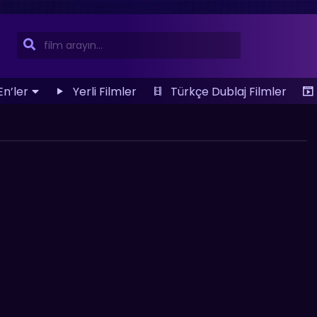
En’ler
Yerli Filmler
Türkçe Dublaj Filmler