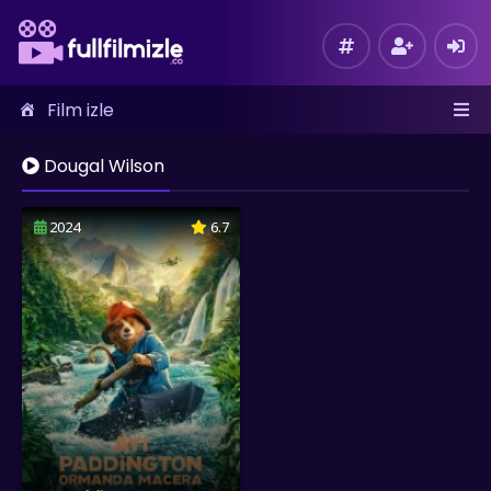
Film izle
Dougal Wilson
2024
6.7