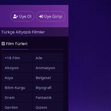
Üye Ol
Üye Girişi
Türkçe Altyazılı Filmler
Film Türleri
+18 Film
Aile
Aksiyon
Animasyon
Asya
Belgesel
Bilim Kurgu
Biyografi
Dram
Fantastik
Gerilim
Gizem