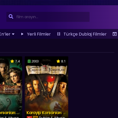
En’ler
Yerli Filmler
Türkçe Dublaj Filmler
7.4
2003
8.1
Karayip Korsanları: Ölü Adam’ın Sandığı
Karayip Korsanları: Siyah İnci’nin Laneti
aj & Altyazı
Dublaj & Altyazı