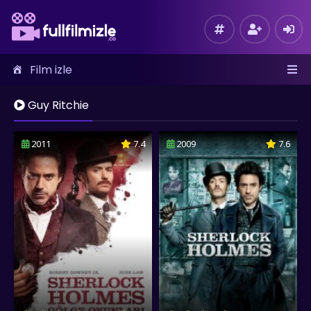
Film izle
Guy Ritchie
2011
7.4
2009
7.6