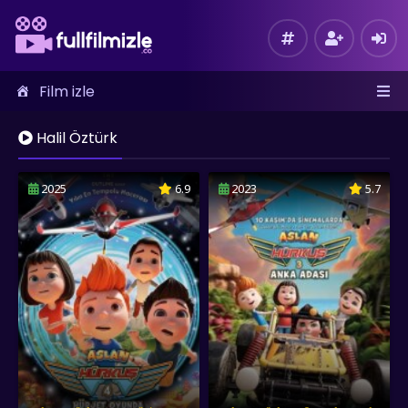
Film izle
Halil Öztürk
2025
6.9
2023
5.7