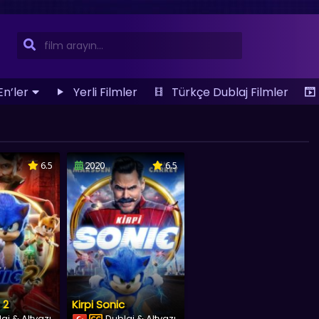
En’ler
Yerli Filmler
Türkçe Dublaj Filmler
6.5
2020
6.5
 2
Kirpi Sonic
aj & Altyazı
Dublaj & Altyazı