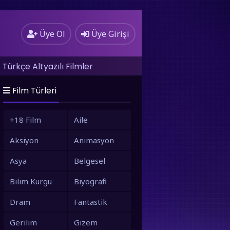
Üye Ol
Üye Girişi
Türkçe Altyazılı Filmler
Film Türleri
+18 Film
Aile
Aksiyon
Animasyon
Asya
Belgesel
Bilim Kurgu
Biyografi
Dram
Fantastik
Gerilim
Gizem