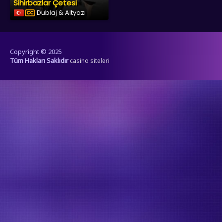
Sihirbazlar Çetesi
Dublaj & Altyazı
Copyright © 2025
Tüm Hakları Saklıdır
casino siteleri