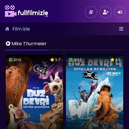
Film izle
Mike Thurmeier
2016
5.7
2012
6.5