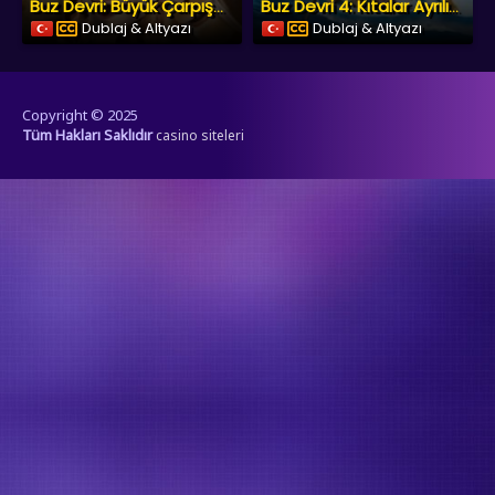
Buz Devri: Büyük Çarpışma
Buz Devri 4: Kıtalar Ayrılıyor
Dublaj & Altyazı
Dublaj & Altyazı
Copyright © 2025
Tüm Hakları Saklıdır
casino siteleri