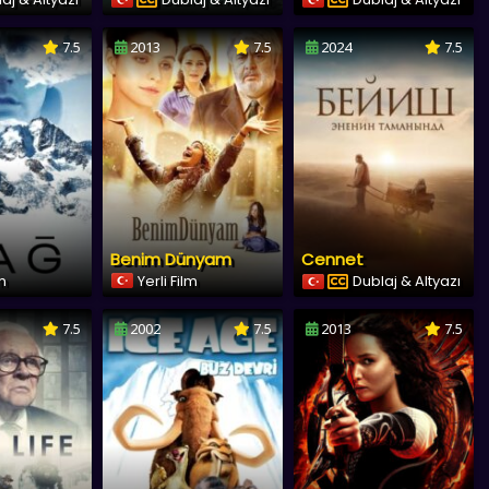
7.5
2013
7.5
2024
7.5
Benim Dünyam
Cennet
lm
Yerli Film
Dublaj & Altyazı
7.5
2002
7.5
2013
7.5