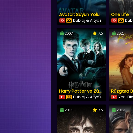
Avatar: Suyun Yolu
One Life
Dublaj & Altyazı
Dubl
2007
7.5
2025
Rüzgara B
Harry Potter ve Zümrüdüanka Yoldaşlığı
Dublaj & Altyazı
Yerli Fi
2011
7.5
2017