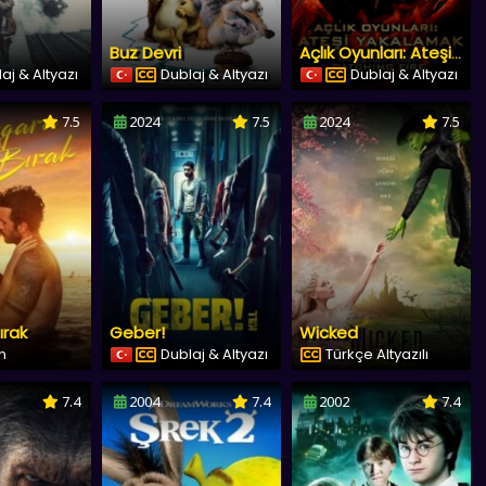
Buz Devri
Açlık Oyunları: Ateşi Yakalamak
aj & Altyazı
Dublaj & Altyazı
Dublaj & Altyazı
7.5
2024
7.5
2024
7.5
ırak
Geber!
Wicked
lm
Dublaj & Altyazı
Türkçe Altyazılı
7.4
2004
7.4
2002
7.4