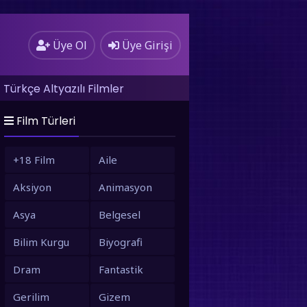
Üye Ol
Üye Girişi
Türkçe Altyazılı Filmler
Film Türleri
+18 Film
Aile
Aksiyon
Animasyon
Asya
Belgesel
Bilim Kurgu
Biyografi
Dram
Fantastik
Gerilim
Gizem