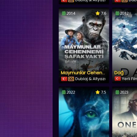
2014
7.6
2012
Dağ
Maymunlar Cehennemi: Şafak Vakti
Dublaj & Altyazı
Yerli Fi
2022
7.5
2023