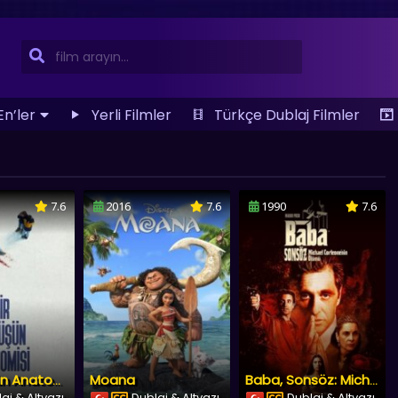
En’ler
Yerli Filmler
Türkçe Dublaj Filmler
7.6
2016
7.6
1990
7.6
Moana
Bir Düşüşün Anatomisi
Baba, Sonsöz: Michael Corleone’nin Ölümü
aj & Altyazı
Dublaj & Altyazı
Dublaj & Altyazı