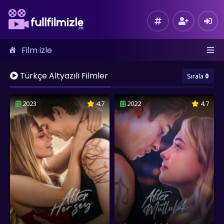
Film izle
Türkçe Altyazılı Filmler
Sırala
2023
4.7
2022
4.7