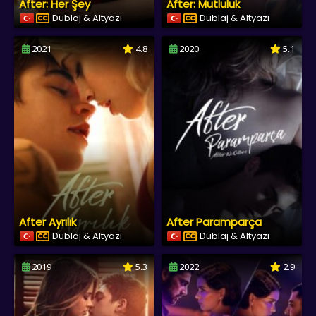
After: Her Şey
After: Mutluluk
Dublaj & Altyazı
Dublaj & Altyazı
2021
4.8
2020
5.1
After Ayrılık
After Paramparça
Dublaj & Altyazı
Dublaj & Altyazı
2019
5.3
2022
2.9