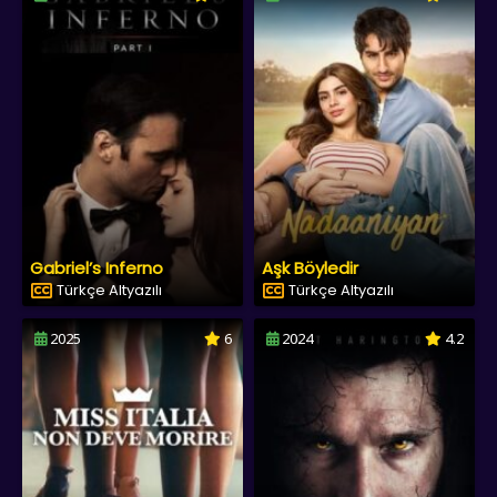
Gabriel’s Inferno
Aşk Böyledir
Türkçe Altyazılı
Türkçe Altyazılı
2025
6
2024
4.2