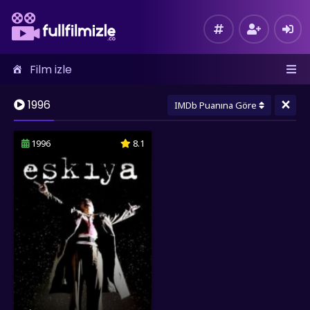
Film izle
×
1996
IMDb Puanına Göre
1996
8.1