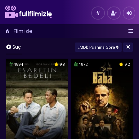
Film izle
×
Suç
IMDb Puanına Göre
1994
9.3
1972
9.2