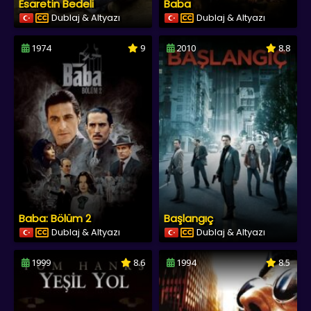
Esaretin Bedeli
Baba
Dublaj & Altyazı
Dublaj & Altyazı
1974
9
2010
8.8
Baba: Bölüm 2
Başlangıç
Dublaj & Altyazı
Dublaj & Altyazı
1999
8.6
1994
8.5