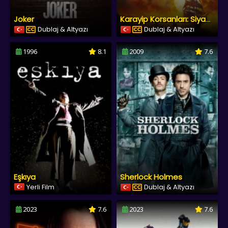
Joker
Karayip Korsanları: Siyah İnci’nin Laneti
Dublaj & Altyazı
Dublaj & Altyazı
1996
8.1
2009
7.6
Eşkıya
Sherlock Holmes
Yerli Film
Dublaj & Altyazı
2023
7.6
2023
7.6