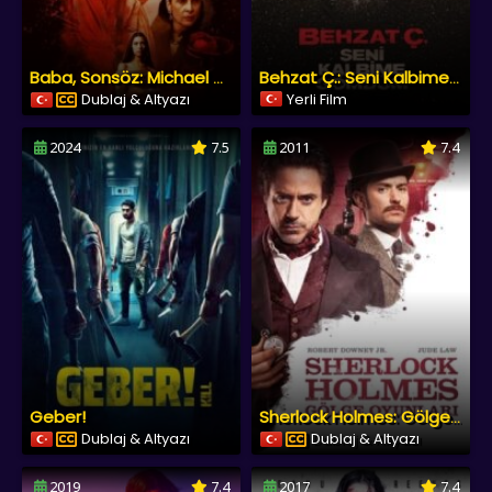
Baba, Sonsöz: Michael Corleone’nin Ölümü
Behzat Ç.: Seni Kalbime Gömdüm
Dublaj & Altyazı
Yerli Film
2024
7.5
2011
7.4
Geber!
Sherlock Holmes: Gölge Oyunları
Dublaj & Altyazı
Dublaj & Altyazı
2019
7.4
2017
7.4