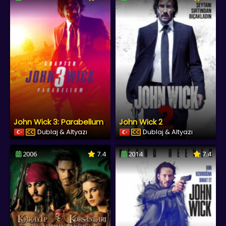
John Wick 3: Parabellum
John Wick 2
Dublaj & Altyazı
Dublaj & Altyazı
2006
7.4
2014
7.4