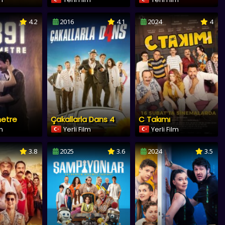
4.2
2016
4.1
2024
4
metre
Çakallarla Dans 4
C Takımı
lm
Yerli Film
Yerli Film
3.8
2025
3.6
2024
3.5