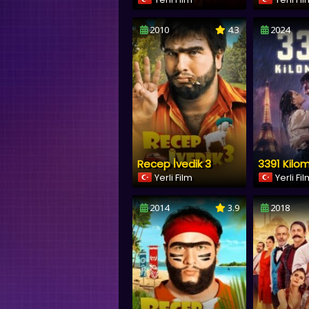
2010
4.3
2024
Recep İvedik 3
3391 Kilo
Yerli Film
Yerli Fi
2014
3.9
2018