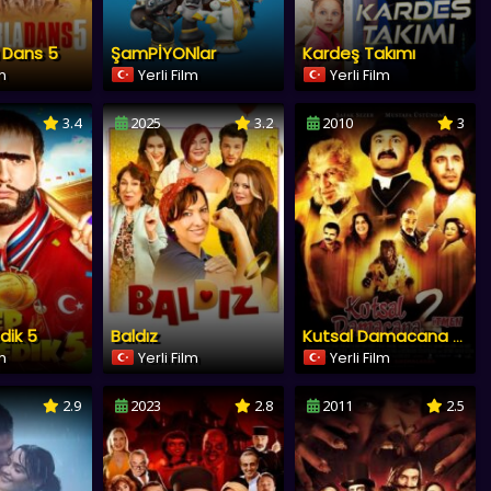
a Dans 5
ŞamPİYONlar
Kardeş Takımı
lm
Yerli Film
Yerli Film
3.4
2025
3.2
2010
3
dik 5
Baldız
Kutsal Damacana 2: İtmen
lm
Yerli Film
Yerli Film
2.9
2023
2.8
2011
2.5