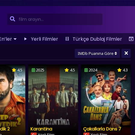
En’ler
Yerli Filmler
Türkçe Dublaj Filmler
×
IMDb Puanına Göre
4.5
2025
4.5
2024
4.3
dik 2
Karantina
Çakallarla Dans 7
lm
Yerli Film
Yerli Film