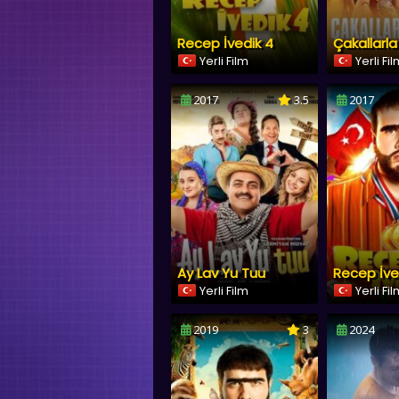
Recep İvedik 4
Çakallarl
Yerli Film
Yerli Fi
2017
3.5
2017
Ay Lav Yu Tuu
Recep İve
Yerli Film
Yerli Fi
2019
3
2024