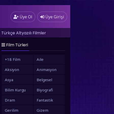
Üye Ol
Üye Girişi
Türkçe Altyazılı Filmler
Film Türleri
+18 Film
Aile
Aksiyon
Animasyon
Asya
Belgesel
Bilim Kurgu
Biyografi
Dram
Fantastik
Gerilim
Gizem