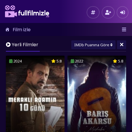
Film izle
×
Yerli Filmler
IMDb Puanına Göre
2024
5.8
2022
5.8