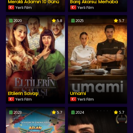
Meraklı Adamın 10 Günü
Barış Akarsu: Merhaba
Yerli Film
Yerli Film
2020
5.8
2025
5.7
Eltilerin Savaşı
Umami
Yerli Film
Yerli Film
2023
5.7
2024
5.7