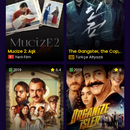
Mucize 2: Aşk
The Gangster, the Cop, the Devil
Yerli Film
Türkçe Altyazılı
2019
6.4
2019
6