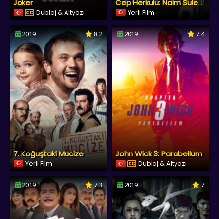
Joker
Cep Herkülü: Naim Süleymanoğlu
Dublaj & Altyazı
Yerli Film
2019
8.2
2019
7.4
7. Koğuştaki Mucize
John Wick 3: Parabellum
Yerli Film
Dublaj & Altyazı
2019
7.3
2019
7