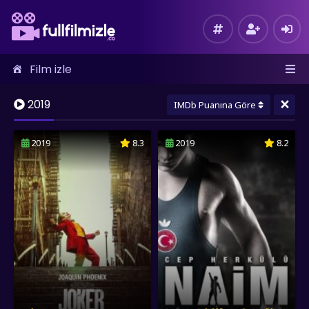
Film izle
×
2019
IMDb Puanına Göre
2019
8.3
2019
8.2