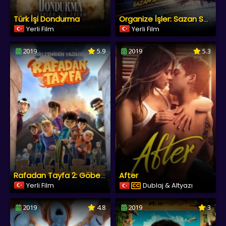
Türk İşi Dondurma
Organize İşler: Sazan Sarmalı
Yerli Film
Yerli Film
2019
5.9
2019
5.3
After
Rafadan Tayfa 2: Göbeklitepe
Yerli Film
Dublaj & Altyazı
2019
4.8
2019
3